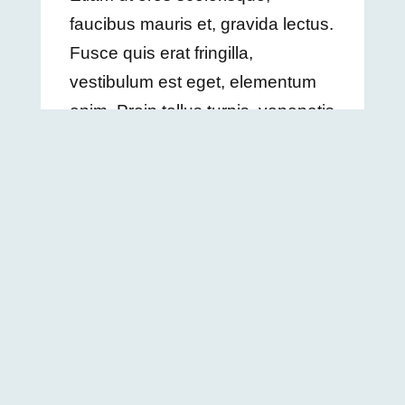
faucibus mauris et, gravida lectus.
Fusce quis erat fringilla,
vestibulum est eget, elementum
enim. Proin tellus turpis, venenatis
sit amet risus a, feugiat
pellentesque dui. Nulla lobortis
tellus massa, congue vehicula
nibh facilisis et. Quisque lacinia
tellus id metus vehicula, non
scelerisque erat cursus. Mauris
vel lacus vel massa gravida
sodales eget sed ex.